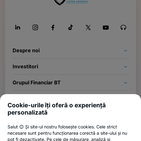
Despre noi
Investitori
Grupul Financiar BT
Legal
Cookie-urile îți oferă o experiență
personalizată
Abonează-te la newsletter
Salut 😊 Și site-ul nostru folosește cookies. Cele strict
Și afli primul noutățile de pe Newsroom & Blogul BT.
necesare sunt pentru funcționarea corectă a site-ului și nu
pot fi dezactivate. Pe cele de măsurare, analiză și