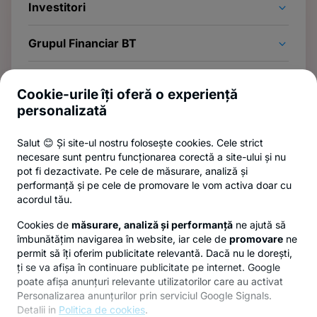
Investitori
Grupul Financiar BT
Legal
Cookie-urile îți oferă o experiență
personalizată
Abonează-te la newsletter
Salut 😊 Și site-ul nostru folosește cookies. Cele strict
Și afli primul noutățile de pe Newsroom & Blogul BT.
necesare sunt pentru funcționarea corectă a site-ului și nu
pot fi dezactivate. Pe cele de măsurare, analiză și
performanță și pe cele de promovare le vom activa doar cu
acordul tău.
Poți renunța oricând,
vezi detalii
.
Cookies de
măsurare, analiză și performanță
ne ajută să
îmbunătățim navigarea în website, iar cele de
promovare
ne
permit să îți oferim publicitate relevantă. Dacă nu le dorești,
Privacy Hub
Politica de confidențialitate
Politica de cookies
ți se va afișa în continuare publicitate pe internet. Google
poate afișa anunțuri relevante utilizatorilor care au activat
Personalizarea anunțurilor prin serviciul Google Signals.
Detalii in
Politica de cookies
.