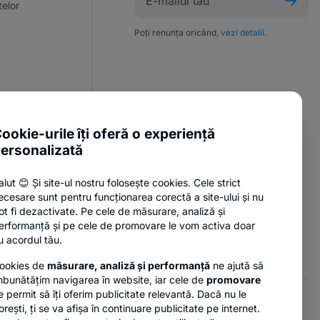
elor
Poți renunța oricând,
vezi detalii
.
ente utile
ookie-urile îți oferă o experiență
sure Policy
ersonalizată
anii
alut 😊 Și site-ul nostru folosește cookies. Cele strict
ecesare sunt pentru funcționarea corectă a site-ului și nu
nzi
ot fi dezactivate. Pe cele de măsurare, analiză și
erformanță și pe cele de promovare le vom activa doar
u acordul tău.
ookies de
măsurare, analiză și performanță
ne ajută să
mbunătățim navigarea în website, iar cele de
promovare
e permit să îți oferim publicitate relevantă. Dacă nu le
orești, ți se va afișa în continuare publicitate pe internet.