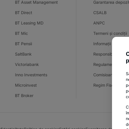
BT Asset Management
Garantarea depozit
BT Direct
CSALB
BT Leasing MD
ANPC
BT Mic
Termeni și condiții
BT Pensii
Informații și docum
C
SaltBank
Responsible Disclo
p
Victoriabank
Regulamente camp
S
Inno Investments
Comisioane
n
Microinvest
Regim Fiscal Dobâ
p
p
BT Broker
c
C
î
n
d