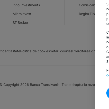
S
Inno Investments
Comisioane
n
Microinvest
Regim Fiscal Dobâ
p
p
BT Broker
c
C
î
n
d
fidențialitate
Politica de cookies
Setări cookies
Exercitarea drepturilo
G
a
S
P
c
© Copyright 2026 Banca Transilvania. Toate drepturile rezervate.