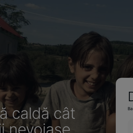
ă caldă cât
Ban
ii nevoiașe