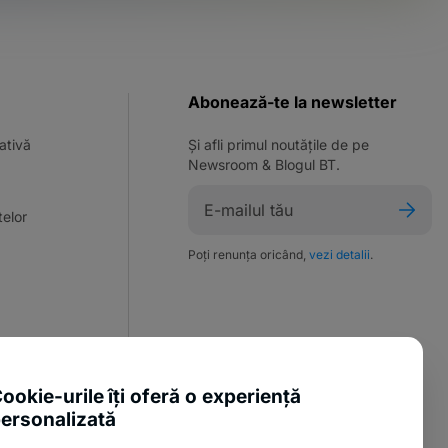
Abonează-te la newsletter
ativă
Și afli primul noutățile de pe
Newsroom & Blogul BT.
elor
Poți renunța oricând,
vezi detalii
.
ente utile
ookie-urile îți oferă o experiență
sure Policy
ersonalizată
anii